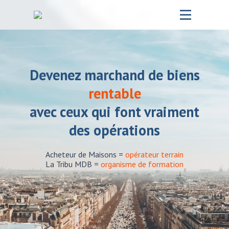
Accueil – Ma formation MDB
Notre Entreprise
Devenez marchand de biens
La Formation
rentable
Nos services
avec ceux qui font vraiment
des opérations
Nos projets
Blog
Acheteur de Maisons =
opérateur terrain
La Tribu MDB =
organisme de formation
Contact