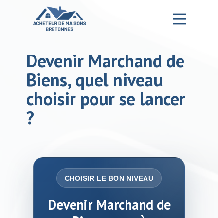
Devenir Marchand de
Accueil – Ma formation MDB
Biens, quel niveau
Notre Entreprise
choisir pour se lancer
La Formation
?
Le Programme de la formation
MDB Est-ce pour moi
CHOISIR LE BON NIVEAU
Devenir Marchand de Biens
Informations sur la formation
Devenir Marchand de