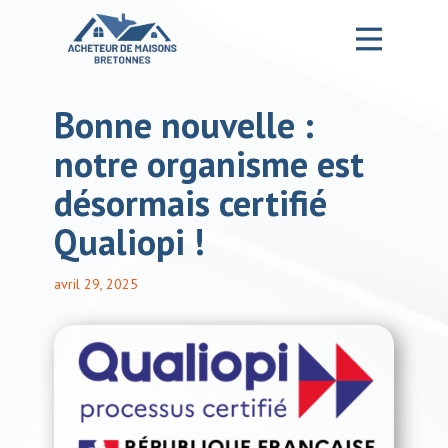
Bonne nouvelle :
Accueil – Ma formation MDB
notre organisme est
Notre Entreprise
désormais certifié
La Formation
Qualiopi !
Nos services
avril 29, 2025
Nos projets
Blog
Contact