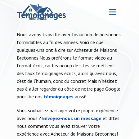
Témoignages
Nous avons travaillé avec beaucoup de personnes
formidables au fil des années. Voici ce que
quelques-uns ont à dire sur Acheteur de Maisons
Accueil – Ma formation MDB
Bretonnes.Nous préférons le format vidéo au
Notre Entreprise
format écrit, car beaucoup de sites se mettent
des faux témoignages écrits, alors qu’avec nous,
La Formation
c’est de l’humain, donc du concret!Mais n’hésitez
pas à aller regarder du côté de notre page Google
Nos services
pour lire nos
témoignages
aussi!
Nos projets
Vous souhaitez partager votre propre expérience
avec nous ?
Envoyez-nous un message
et dîtes
Blog
nous comment vous avez trouver votre
expérience avec Acheteur de Maisons Bretonnes!
Contact