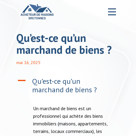
Qu’est-ce qu’un
Accueil – Ma formation MDB
marchand de biens ?
Notre Entreprise
mai 16, 2025
La Formation
A
Qu’est-ce qu’un
Nos services
marchand de biens ?
Nos projets
Un marchand de biens est un
Blog
professionnel qui achète des biens
Contact
immobiliers (maisons, appartements,
terrains, locaux commerciaux), les